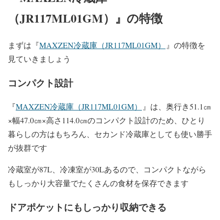
（
JR117ML01GM
）
』の特徴
まずは
『
MAXZEN冷蔵庫（JR117ML01GM）
』
の特徴を
見ていきましょう
コンパクト設計
『
MAXZEN冷蔵庫（JR117ML01GM）
』は、
奥行き
51.1
㎝
×
幅
47.0
㎝
×
高さ
114.0
㎝のコンパクト設計のため、ひとり
暮らしの方はもちろん、セカンド冷蔵庫としても使い勝手
が抜群です
冷蔵室が
87L
、冷凍室が
30L
あるので、コンパクトながら
もしっかり大容量でたくさんの食材を保存できます
ドアポケットにもしっかり収納できる