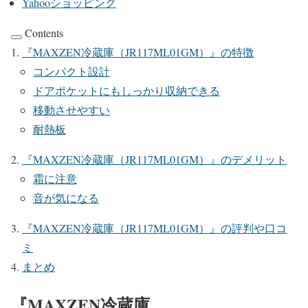
Yahooショッピング
Contents
『
MAXZEN
冷蔵庫（
JR117ML01GM
）
』の特徴
コンパクト設計
ドアポケットにもしっかり収納できる
移動させやすい
耐熱板
『
MAXZEN
冷蔵庫（
JR117ML01GM
）
』のデメリット
霜に注意
音が気になる
『
MAXZEN
冷蔵庫（
JR117ML01GM
）
』の評判や口コ
ミ
まとめ
『
MAXZEN
冷蔵庫