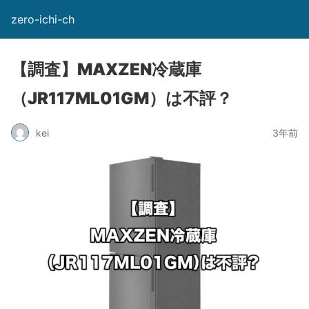
zero-ichi-ch
【調査】MAXZEN冷蔵庫
（JR117ML01GM）は不評？
kei
3年前