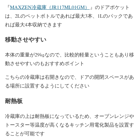
『
MAXZEN冷蔵庫（JR117ML01GM）
』の
ドアポケット
は、
2L
のペットボトルであれば最大
3
本、
1L
のパックであ
れば最大
4
本収納できます
移動させやすい
本体の重量が
29
㎏なので、比較的軽量ということもあり移
動させやすいのもおすすめポイント
こちらの冷蔵庫は右開きなので、ドアの開閉スペースがあ
る場所に設置するようにしてください
耐熱板
冷蔵庫の上は耐熱板になっているため、オーブンレンジや
トースター等温度が高くなるキッチン用電化製品を設置す
ることが可能です