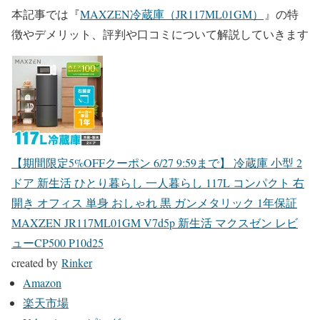
本記事では
『
MAXZEN冷蔵庫（JR117ML01GM）
』
の特
徴やデメリット、評判や口コミについて解説していきます
【期間限定5%OFFクーポン 6/27 9:59まで】 冷蔵庫 小型 2
ドア 新生活 ひとり暮らし 一人暮らし 117L コンパクト 右
開き オフィス 単身 おしゃれ 黒 ガンメタリック 1年保証
MAXZEN JR117ML01GM V7d5p 新生活 マクスゼン レビ
ューCP500 P10d25
created by
Rinker
Amazon
楽天市場