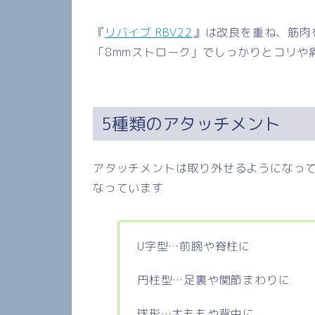
『
リバイブ RBV22
』
は改良を重ね、筋肉
「
8mm
ストローク」でしっかりとコリや
5
種類のアタッチメント
アタッチメントは取り外せるようになっ
なっています
U
字型
…
前腕や脊柱に
円柱型
…
足裏や関節まわりに
球形
…
太ももや背中に