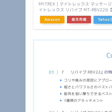
MYTREX｜マイトレックス マッサージガン 
イトレックス リバイブ MT-RBV22G【p
Amazon
楽天市場
Yaho
C
リバイブ RBV22
』
の
『
コリや痛みの原因にアプロ
軽さとパワフルさのベスト
筋肉を狙い撃ちできるベス
種類のアタッチメント
5