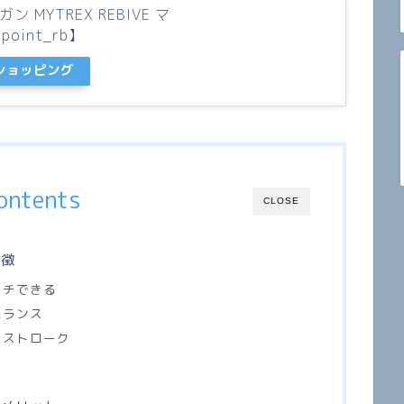
MYTREX REBIVE マ
oint_rb】
oショッピング
ontents
CLOSE
特徴
ーチできる
バランス
トストローク