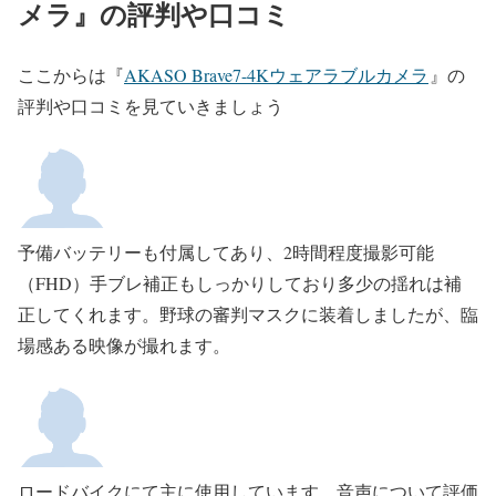
メラ
』の評判や口コミ
ここからは
『
AKASO Brave7-4Kウェアラブルカメラ
』の
評判や口コミを見ていきましょう
予備バッテリーも付属してあり、
2
時間程度撮影可能
（
FHD
）手ブレ補正もしっかりしており多少の揺れは補
正してくれます。野球の審判マスクに装着しましたが、臨
場感ある映像が撮れます。
ロードバイクにて主に使用しています、音声について評価