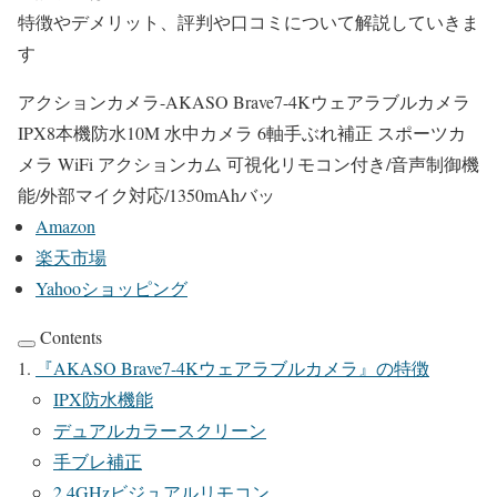
特徴やデメリット、評判や口コミについて解説していきま
す
アクションカメラ-AKASO Brave7-4Kウェアラブルカメラ
IPX8本機防水10M 水中カメラ 6軸手ぶれ補正 スポーツカ
メラ WiFi アクションカム 可視化リモコン付き/音声制御機
能/外部マイク対応/1350mAhバッ
Amazon
楽天市場
Yahooショッピング
Contents
『
AKASO Brave7-4K
ウェアラブルカメラ
』の特徴
IPX
防水機能
デュアルカラースクリーン
手ブレ補正
2.4GHz
ビジュアルリモコン