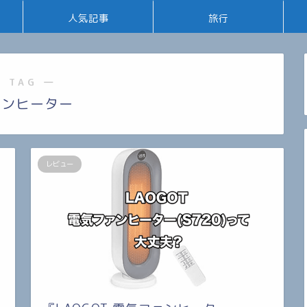
人気記事
旅行
 TAG ―
ァンヒーター
レビュー