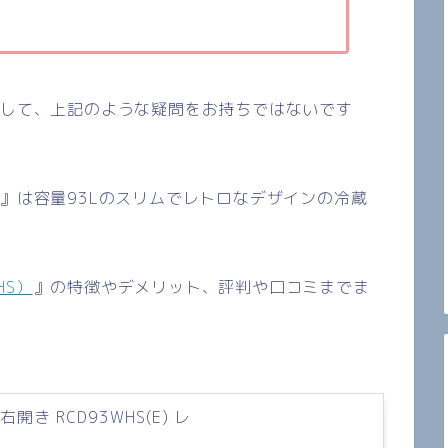
対して、上記のような疑問をお持ちではないです
』は容量
93L
のスリムでレトロなデザインの冷蔵
HS）
』の特徴やデメリット、評判や口コミまでま
右開き RCD93WHS(E) レ