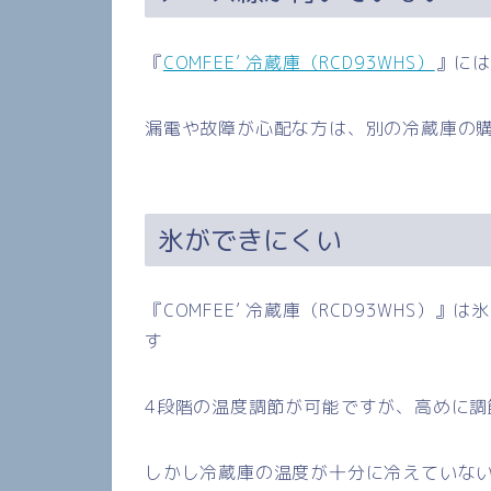
『
COMFEE’ 冷蔵庫（RCD93WHS）
』に
漏電や故障が心配な方は、別の冷蔵庫の
氷ができにくい
『
COMFEE’
冷蔵庫（
RCD93WHS
）
』は氷
す
4
段階の温度調節が可能ですが、高めに調
しかし冷蔵庫の温度が十分に冷えていな