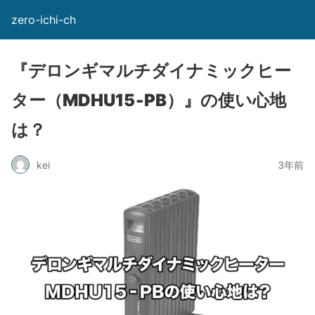
zero-ichi-ch
『デロンギマルチダイナミックヒー
ター（MDHU15‐PB）』の使い心地
は？
kei
3年前