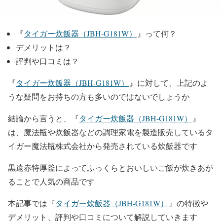
『
タイガー炊飯器（JBH-G181W）
』って何？
デメリットは？
評判や口コミは？
『
タイガー炊飯器（JBH-G181W）
』に対して、上記のよ
うな疑問をお持ちの方も多いのではないでしょうか
結論から言うと、『
タイガー炊飯器（JBH-G181W）
』
は、魔法瓶や炊飯器などの調理家電を製造販売しているタ
イガー魔法瓶株式会社から発売されている炊飯器です
黒遠赤特厚釜によってふっくらとおいしいご飯が炊きあが
ることで人気の商品です
本記事では『
タイガー炊飯器（JBH-G181W）
』
の特徴や
デメリット、評判や口コミについて解説していきます