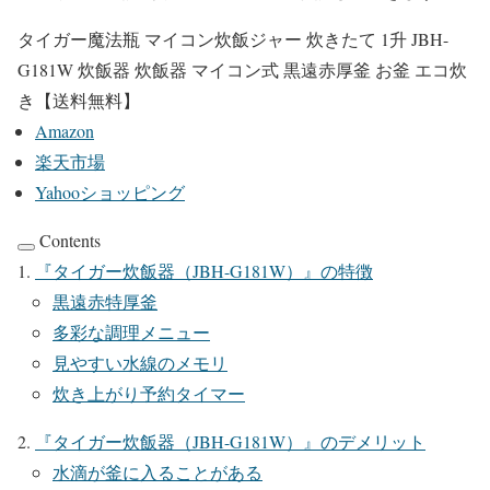
タイガー魔法瓶 マイコン炊飯ジャー 炊きたて 1升 JBH-
G181W 炊飯器 炊飯器 マイコン式 黒遠赤厚釜 お釜 エコ炊
き【送料無料】
Amazon
楽天市場
Yahooショッピング
Contents
『
タイガー炊飯器（JBH-G181W）
』の特徴
黒遠赤特厚釜
多彩な調理メニュー
見やすい水線のメモリ
炊き上がり予約タイマー
『
タイガー炊飯器（JBH-G181W）
』のデメリット
水滴が釜に入ることがある