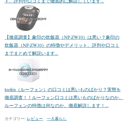
ト、評判や口コミまで徹底的に解説しています...
【徹底調査】象印の炊飯器（NP-ZW10）は悪い？
象印の
炊飯器（NP-ZW10）の特徴やデメリット、評判や口コミ
までまとめて解説います...
loofen（ルーフェン）の口コミは悪いものばかり？実態を
徹底調査！！
ルーフェン口コミは悪いものばかりなのか。
ルーフェンの特徴は何なのか。徹底解説します！...
カテゴリー:
レビュー
、
一人暮らし