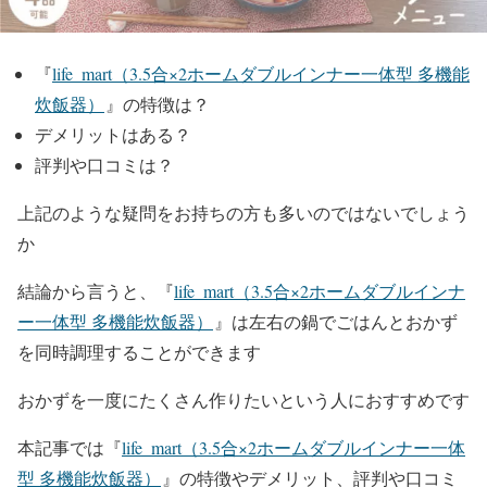
『
life_mart（3.5合×2ホームダブルインナー一体型 多機能
炊飯器）
』の特徴は？
デメリットはある？
評判や口コミは？
上記のような疑問をお持ちの方も多いのではないでしょう
か
結論から言うと、『
life_mart（3.5合×2ホームダブルインナ
ー一体型 多機能炊飯器）
』は左右の鍋でごはんとおかず
を同時調理することができます
おかずを一度にたくさん作りたいという人におすすめです
本記事では『
life_mart（3.5合×2ホームダブルインナー一体
型 多機能炊飯器）
』の特徴やデメリット、評判や口コミ