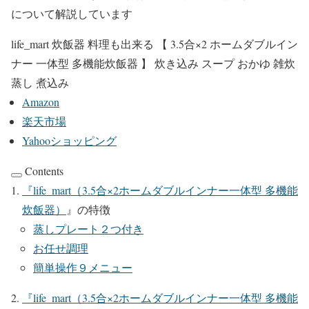
について解説しています
life_mart 炊飯器 料理も出来る 【 3.5合×2 ホームダブルイン
ナー 一体型 多機能炊飯器 】 炊き込み スープ おかゆ 雑炊
蒸し 煮込み
Amazon
楽天市場
Yahooショッピング
Contents
『
life_mart（3.5合×2ホームダブルインナー一体型 多機能
炊飯器）
』の特徴
蒸しプレート２つ付き
お任せ調理
簡単操作９メニュー
『
life_mart（3.5合×2ホームダブルインナー一体型 多機能