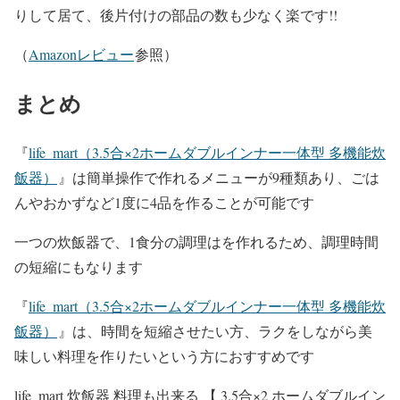
りして居て、後片付けの部品の数も少なく楽です!!
（
Amazonレビュー
参照）
まとめ
『
life_mart（3.5合×2ホームダブルインナー一体型 多機能炊
飯器）
』は簡単操作で作れるメニューが9種類あり、ごは
んやおかずなど1度に4品を作ることが可能です
一つの炊飯器で、1食分の調理はを作れるため、調理時間
の短縮にもなります
『
life_mart（3.5合×2ホームダブルインナー一体型 多機能炊
飯器）
』は、時間を短縮させたい方、ラクをしながら美
味しい料理を作りたいという方におすすめです
life_mart 炊飯器 料理も出来る 【 3.5合×2 ホームダブルイン