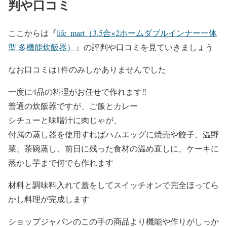
判や口コミ
ここからは『
life_mart（3.5合×2ホームダブルインナー一体
型 多機能炊飯器）
』の評判や口コミを見ていきましょう
なお口コミは1件のみしかありませんでした
一度に4品の料理がお任せで作れます‼️
普通の炊飯器ですが、ご飯とカレー
シチューと味噌汁に肉じゃが、
付属の蒸し器を使用すればハムエッグに焼売や餃子、温野
菜、茶碗蒸し、前日に残った食材の温め直しに、ケーキに
蒸かし芋まで何でも作れます
材料と調味料入れて蓋をしてスイッチオンで完全ほってら
かし料理が完成します
ショップジャパンのこの手の商品より機能や作りがしっか