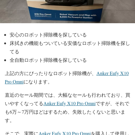
安心のロボット掃除機を探している
床拭きの機能もついている安価なロボット掃除機を探し
てる
全自動ロボット掃除機を探している
上記の方にぴったりなロボット掃除機が、
Anker Eufy X10
Pro Omni
になります。
直近のセール期間では、大幅なセールも行われており、買
いやすくなってる
Anker Eufy X10 Pro Omni
ですが、それで
も6万～7万円ほどはするため、失敗したくないと思いま
す。
そこで、実際に
Anker Eufy X10 Pro Omni
を購入して使用し