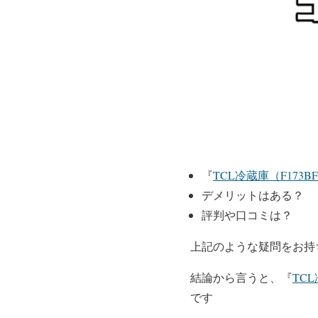
『
TCL冷蔵庫（F173B
デメリットはある？
評判や口コミは？
上記のような疑問をお持
結論から言うと、『
TCL
です