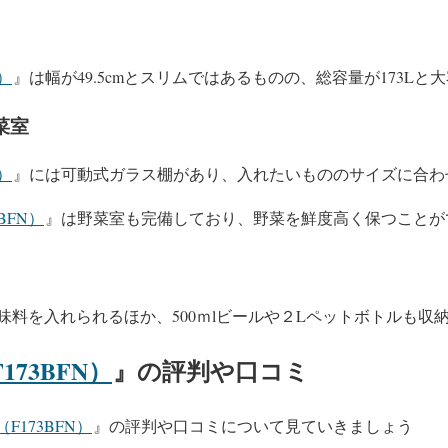
N）
』は幅が49.5cmとスリムではあるものの、総容量が173Lと
菜室
N）
』には可動式ガラス棚があり、入れたいもののサイズに合わ
BFN）
』は野菜室も完備しており、野菜を鮮度高く保つことが
味料を入れられるほか、500ｍlビールや２Lペットボトルも収
173BFN）
』の評判や口コミ
F173BFN）
』の評判や口コミについて見ていきましょう