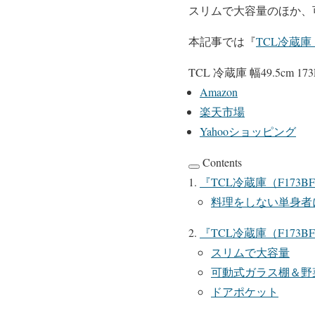
スリムで大容量のほか、
本記事では『
TCL冷蔵庫（
TCL 冷蔵庫 幅49.5cm
Amazon
楽天市場
Yahooショッピング
Contents
『
TCL冷蔵庫（F173B
料理をしない単身者
『
TCL冷蔵庫（F173B
スリムで大容量
可動式ガラス棚＆野
ドアポケット