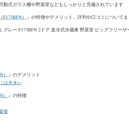
可動式ガラス棚や野菜室などもしっかりと完備されています
F173BFN）
』の特徴やデメリット、評判や口コミについてま
 173L グレー F173BFN 2ドア 直冷式冷蔵庫 野菜室 ビッグフリーザ
FN）
』のデメリット
には大きい
FN）
』の特徴
菜室