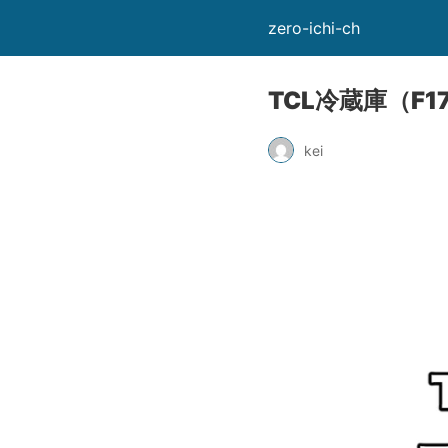
zero-ichi-ch
TCL冷蔵庫（F
kei