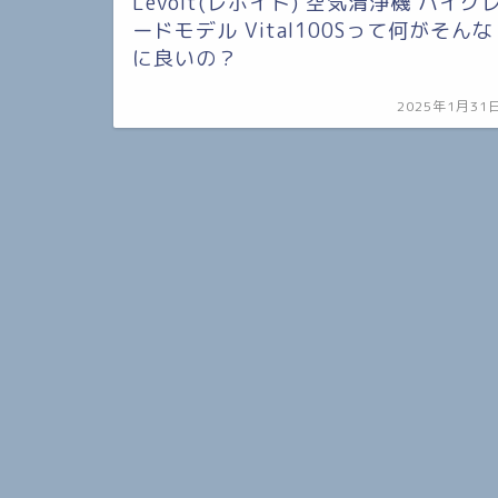
Levoit(レボイト) 空気清浄機 ハイグ
ードモデル Vital100Sって何がそんな
に良いの？
2025年1月31