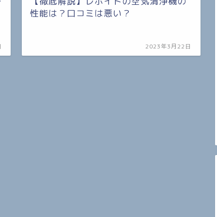
レ
【徹底解説】レボイトの空気清浄機の
性能は？口コミは悪い？
日
2023年3月22日