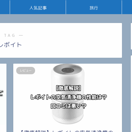
人気記事
旅行
 TAG ―
レボイト
レビュー