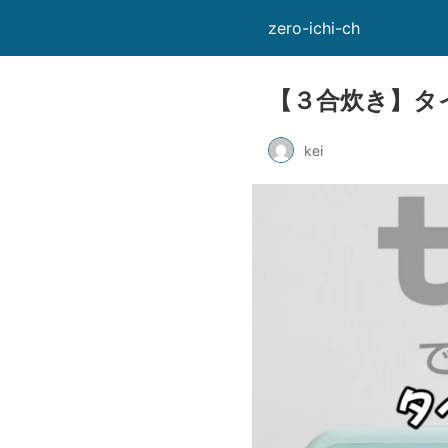
zero-ichi-ch
【３合炊き】タ
kei