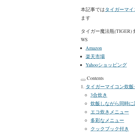
本記事では
タイガーマイ
ます
タイガー魔法瓶(TIGER) 
WS
Amazon
楽天市場
Yahooショッピング
Contents
タイガーマイコン炊飯
3合炊き
炊飯しながら同時に
エコ炊きメニュー
多彩なメニュー
クックブック付き