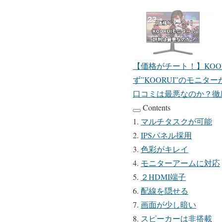
【価格がチート！】KOO
ず”KOORUI”のモニ
口コミは最悪なのか？徹底
Contents
マルチタスクが可能
IPSパネル採用
色彩がキレイ
モニターアームに対応
２HDMI端子
配線を隠せる
画面が少し暗い
スピーカーは非搭載